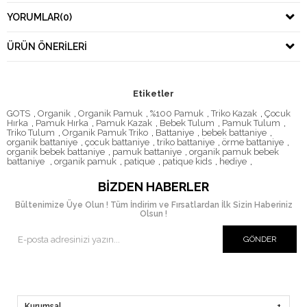
YORUMLAR
(0)
ÜRÜN ÖNERILERI
Etiketler
GOTS
,
Organik
,
Organik Pamuk
,
%100 Pamuk
,
Triko Kazak
,
Çocuk
Hırka
,
Pamuk Hırka
,
Pamuk Kazak
,
Bebek Tulum
,
Pamuk Tulum
,
Triko Tulum
,
Organik Pamuk Triko
,
Battaniye
,
bebek battaniye
,
organik battaniye
,
çocuk battaniye
,
triko battaniye
,
örme battaniye
,
organik bebek battaniye
,
pamuk battaniye
,
organik pamuk bebek
battaniye
,
organik pamuk
,
patique
,
patique kids
,
hediye
,
BIZDEN HABERLER
Bültenimize Üye Olun ! Tüm İndirim ve Fırsatlardan İlk Sizin Haberiniz
Olsun !
GÖNDER
Kurumsal