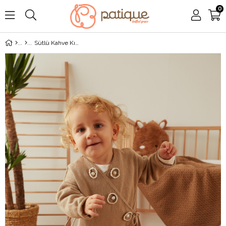
0
Sütlü Kahve Kız Bebek Çiçek Desenli Organik Pamuk Tulum