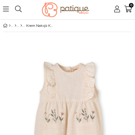
0
Krem Nakışlı Keten Pamuklu Kız Çocuk Tulum