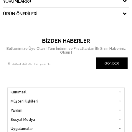
YORUMLAR
(0)
ÜRÜN ÖNERILERI
BIZDEN HABERLER
Bültenimize Üye Olun ! Tüm İndirim ve Fırsatlardan İlk Sizin Haberiniz
Olsun !
GÖNDER
Kurumsal
Müşteri İlişkileri
Yardım
Sosyal Medya
Uygulamalar