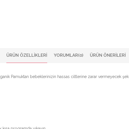
ÜRÜN ÖZELLIKLERI
YORUMLAR
(0)
ÜRÜN ÖNERILERI
nik Pamuktan bebeklerinizin hassas ciltlerine zarar vermeyecek şekild
k kısa programda yıkayın