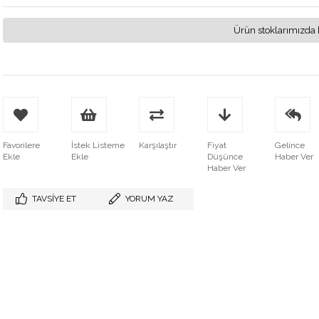
Ürün stoklarımızda 
Favorilere
İstek Listeme
Karşılaştır
Fiyat
Gelince
Ekle
Ekle
Düşünce
Haber Ver
Haber Ver
TAVSIYE ET
YORUM YAZ