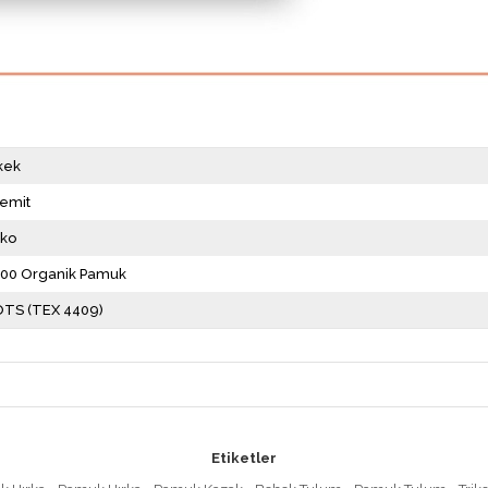
kek
remit
iko
00 Organik Pamuk
TS (TEX 4409)
Etiketler