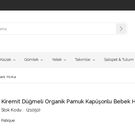
Kazak
Gömlek
Yelek
Takımlar
Salopet & Tulum
bek Hırka
Kiremit Düğmeli Organik Pamuk Kapüşonlu Bebek H
(21050)
Patique