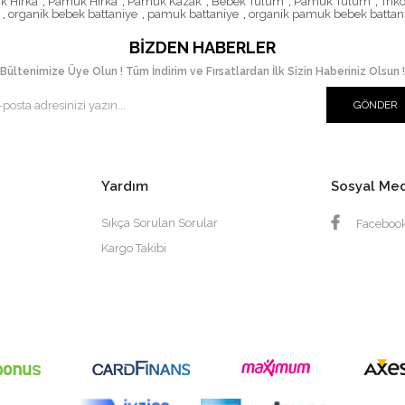
k Hırka
,
Pamuk Hırka
,
Pamuk Kazak
,
Bebek Tulum
,
Pamuk Tulum
,
Trik
,
organik bebek battaniye
,
pamuk battaniye
,
organik pamuk bebek battan
BIZDEN HABERLER
Bültenimize Üye Olun ! Tüm İndirim ve Fırsatlardan İlk Sizin Haberiniz Olsun !
GÖNDER
Yardım
Sosyal Me
Sıkça Sorulan Sorular
Faceboo
Kargo Takibi