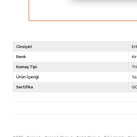
Cinsiyet
Er
Renk
Ki
Kumaş Tipi
Tr
Ürün İçeriği
%1
Sertifika
GO