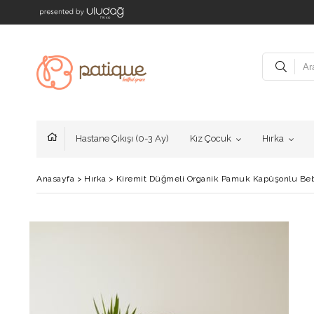
Hastane Çıkışı (0-3 Ay)
Kız Çocuk
Hırka
Anasayfa
>
Hırka
>
Kiremit Düğmeli Organik Pamuk Kapüşonlu Be