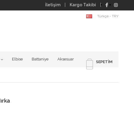
İletişim
Kargo Takibi
Türkçe - TRY
Elbise
Battaniye
Aksesuar
SEPETIM
ırka