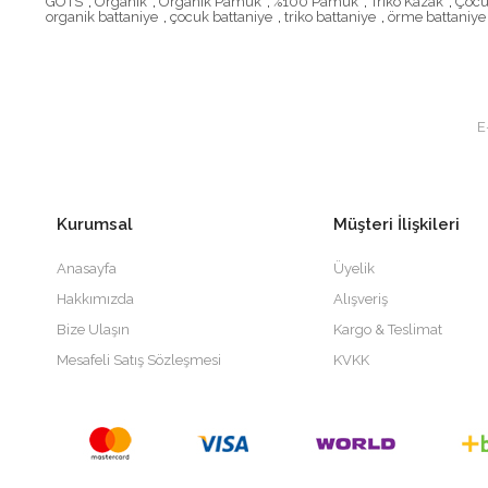
GOTS
,
Organik
,
Organik Pamuk
,
%100 Pamuk
,
Triko Kazak
,
Çocu
organik battaniye
,
çocuk battaniye
,
triko battaniye
,
örme battaniye
Kurumsal
Müşteri İlişkileri
Anasayfa
Üyelik
Hakkımızda
Alışveriş
Bize Ulaşın
Kargo & Teslimat
Mesafeli Satış Sözleşmesi
KVKK