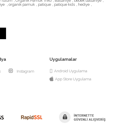
o Tulum
,
Organik Pamuk Triko
,
Battaniye
,
bebek battaniye
,
iye
,
organik pamuk
,
patique
,
patique kids
,
hediye
,
dya
Uygulamalar
Android Uygulama
k
Instagram
App Store Uygulama