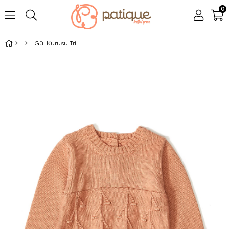
0
Gül Kurusu Triko Organik Pamuk Kiraz Dokulu Uzun Kollu Kız Bebek Salopet Tulum