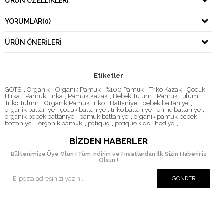
ÜRÜN ÖZELLIKLERI
YORUMLAR
(0)
ÜRÜN ÖNERILERI
Etiketler
GOTS
,
Organik
,
Organik Pamuk
,
%100 Pamuk
,
Triko Kazak
,
Çocuk
Hırka
,
Pamuk Hırka
,
Pamuk Kazak
,
Bebek Tulum
,
Pamuk Tulum
,
Triko Tulum
,
Organik Pamuk Triko
,
Battaniye
,
bebek battaniye
,
organik battaniye
,
çocuk battaniye
,
triko battaniye
,
örme battaniye
,
organik bebek battaniye
,
pamuk battaniye
,
organik pamuk bebek
battaniye
,
organik pamuk
,
patique
,
patique kids
,
hediye
,
BIZDEN HABERLER
Bültenimize Üye Olun ! Tüm İndirim ve Fırsatlardan İlk Sizin Haberiniz
Olsun !
GÖNDER